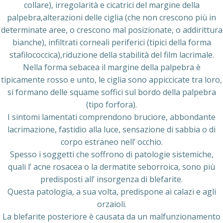
collare), irregolarità e cicatrici del margine della
palpebra,alterazioni delle ciglia (che non crescono più in
determinate aree, o crescono mal posizionate, o addirittura
bianche), infiltrati corneali periferici (tipici della forma
stafilococcica),riduzione della stabilità del film lacrimale.
Nella forma sebacea il margine della palpebra è
tipicamente rosso e unto, le ciglia sono appiccicate tra loro,
si formano delle squame soffici sul bordo della palpebra
(tipo forfora).
I sintomi lamentati comprendono bruciore, abbondante
lacrimazione, fastidio alla luce, sensazione di sabbia o di
corpo estraneo nell’ occhio.
Spesso i soggetti che soffrono di patologie sistemiche,
quali l’ acne rosacea o la dermatite seborroica, sono più
predisposti all’ insorgenza di blefarite.
Questa patologia, a sua volta, predispone ai calazi e agli
orzaioli.
La blefarite posteriore è causata da un malfunzionamento