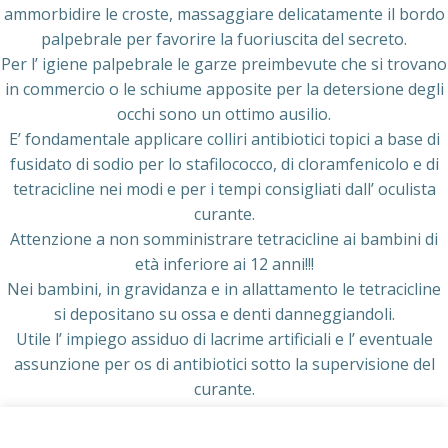
ammorbidire le croste, massaggiare delicatamente il bordo
palpebrale per favorire la fuoriuscita del secreto.
Per l’ igiene palpebrale le garze preimbevute che si trovano
in commercio o le schiume apposite per la detersione degli
occhi sono un ottimo ausilio.
E’ fondamentale applicare colliri antibiotici topici a base di
fusidato di sodio per lo stafilococco, di cloramfenicolo e di
tetracicline nei modi e per i tempi consigliati dall’ oculista
curante.
Attenzione a non somministrare tetracicline ai bambini di
età inferiore ai 12 anni!!!
Nei bambini, in gravidanza e in allattamento le tetracicline
si depositano su ossa e denti danneggiandoli.
Utile l’ impiego assiduo di lacrime artificiali e l’ eventuale
assunzione per os di antibiotici sotto la supervisione del
curante.
La terapia è lunga e impegnativa, ma non bisognerebbe
mai interromperla del tutto, perchè le recidive sono